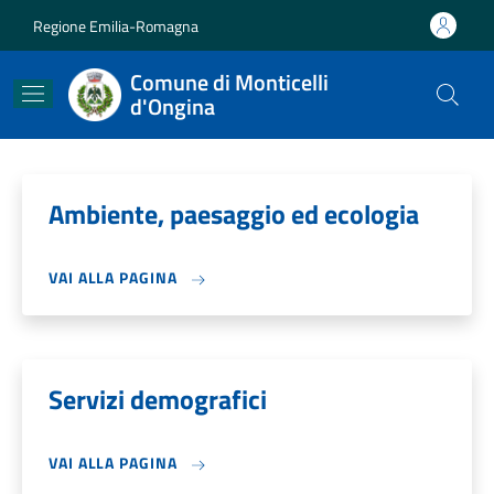
Salta al contenuto principale
Skip to footer content
Regione Emilia-Romagna
Comune di Monticelli
d'Ongina
Ambiente, paesaggio ed ecologia
VAI ALLA PAGINA
Servizi demografici
VAI ALLA PAGINA