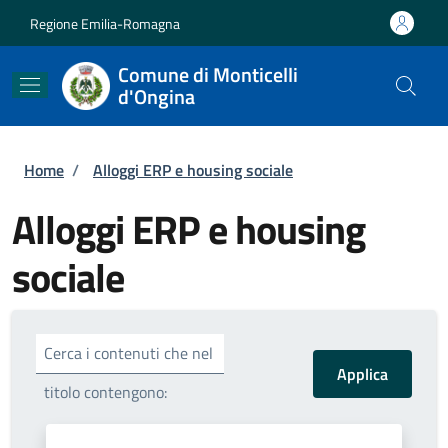
Salta al contenuto principale
Skip to footer content
Regione Emilia-Romagna
Comune di Monticelli
d'Ongina
Briciole di pane
Home
/
Alloggi ERP e housing sociale
Alloggi ERP e housing
sociale
Cerca i contenuti che nel
titolo contengono: