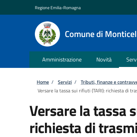
Salta al contenuto principale
Skip to footer content
Regione Emilia-Romagna
Comune di Monticell
Amministrazione
Novità
Serv
Briciole di pane
Home
/
Servizi
/
Tributi, finanze e contravv
Versare la tassa sui rifiuti (TARI): richiesta di 
Versare la tassa su
richiesta di trasmi