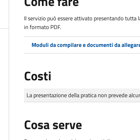
Come fare
Il servizio può essere attivato presentando tutta
in formato PDF.
Moduli da compilare e documenti da allegar
Costi
Tipo di pagamento
Importo
La presentazione della pratica non prevede al
Cosa serve