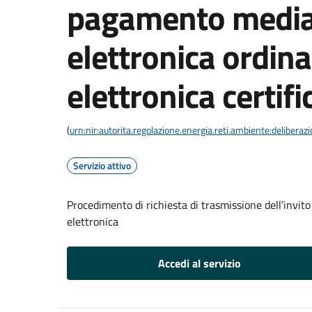
pagamento media
elettronica ordina
elettronica certifi
(
urn:nir:autorita.regolazione.energia.reti.ambiente:deliber
Servizio attivo
Procedimento di richiesta di trasmissione dell’invit
elettronica
Accedi al servizio