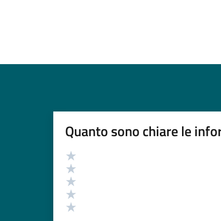
Quanto sono chiare le info
Valutazione
Valuta 5 stelle su 5
Valuta 4 stelle su 5
Valuta 3 stelle su 5
Valuta 2 stelle su 5
Valuta 1 stelle su 5