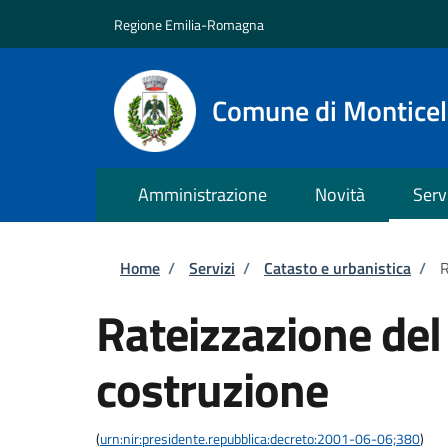
Salta al contenuto principale
Skip to footer content
Regione Emilia-Romagna
Comune di Monticell
Amministrazione
Novità
Serv
Briciole di pane
Home
/
Servizi
/
Catasto e urbanistica
/
R
Rateizzazione del
costruzione
(
urn:nir:presidente.repubblica:decreto:2001-06-06;380
)