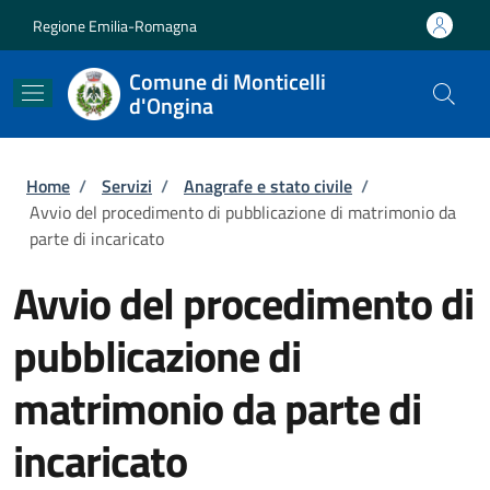
Salta al contenuto principale
Skip to footer content
Regione Emilia-Romagna
Comune di Monticelli
d'Ongina
Briciole di pane
Home
/
Servizi
/
Anagrafe e stato civile
/
Avvio del procedimento di pubblicazione di matrimonio da
parte di incaricato
Avvio del procedimento di
pubblicazione di
matrimonio da parte di
incaricato