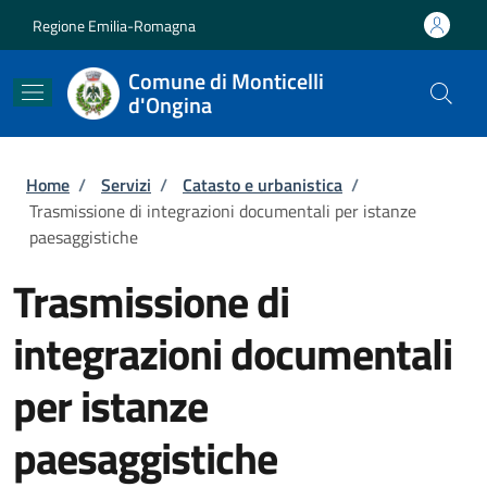
Salta al contenuto principale
Skip to footer content
Regione Emilia-Romagna
Comune di Monticelli
d'Ongina
Briciole di pane
Home
/
Servizi
/
Catasto e urbanistica
/
Trasmissione di integrazioni documentali per istanze
paesaggistiche
Trasmissione di
integrazioni documentali
per istanze
paesaggistiche