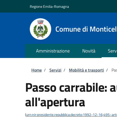
Salta al contenuto principale
Skip to footer content
Regione Emilia-Romagna
Comune di Monticell
Amministrazione
Novità
Serv
Briciole di pane
Home
/
Servizi
/
Mobilità e trasporti
/
Pas
Passo carrabile: 
all'apertura
(
urn:nir:presidente.repubblica:decreto:1992-12-16;495~ar