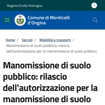
Salta al contenuto principale
Skip to footer content
Regione Emilia-Romagna
Comune di Monticelli
d'Ongina
Briciole di pane
Home
/
Servizi
/
Mobilità e trasporti
/
Manomissione di suolo pubblico: rilascio
dell'autorizzazione per la manomissione di suolo pubblico
Manomissione di suolo
pubblico: rilascio
dell'autorizzazione per la
manomissione di suolo