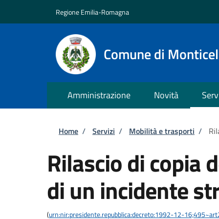
Salta al contenuto principale
Skip to footer content
Regione Emilia-Romagna
Comune di Monticell
Amministrazione
Novità
Serv
Briciole di pane
Home
/
Servizi
/
Mobilità e trasporti
/
Ril
Rilascio di copia d
di un incidente st
(
urn:nir:presidente.repubblica:decreto:1992-12-16;495~ar