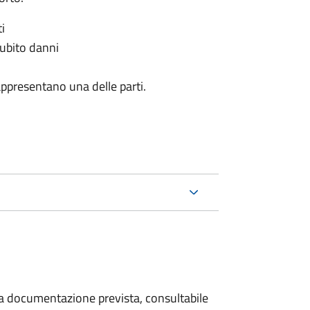
i
subito danni
appresentano una delle parti.
 la documentazione prevista, consultabile