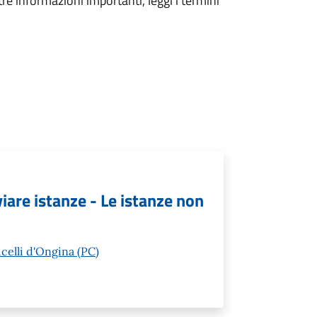
tre informazioni importanti, leggi i termini
viare istanze - Le istanze non
icelli d'Ongina (PC)