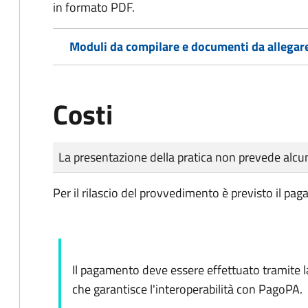
in formato PDF.
Moduli da compilare e documenti da allegar
Costi
Tipo di pagamento
Importo
La presentazione della pratica non prevede al
Per il rilascio del provvedimento è previsto il pag
Il pagamento deve essere effettuato tramite 
che garantisce l'interoperabilità con PagoPA.