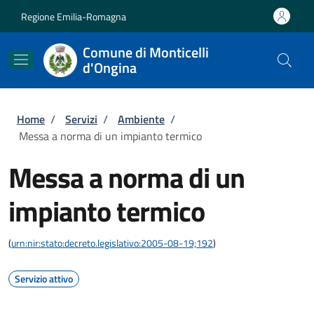
Salta al contenuto principale
Skip to footer content
Regione Emilia-Romagna
Comune di Monticelli
d'Ongina
Briciole di pane
Home
/
Servizi
/
Ambiente
/
Messa a norma di un impianto termico
Messa a norma di un
impianto termico
(
urn:nir:stato:decreto.legislativo:2005-08-19;192
)
Servizio attivo