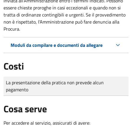
inviata all'Amministrazione entro i termini indicati. Possono
essere chieste proroghe in casi eccezionali e quando non si
tratta di ordinanze contingibili e urgenti. Se il provvedimento
non è rispettato, l'Amministrazione può fare denuncia alla
Procura.
Moduli da compilare e documenti da allegare
Costi
Tipo di pagamento
Importo
La presentazione della pratica non prevede alcun
pagamento
Cosa serve
Per accedere al servizio, assicurati di avere: