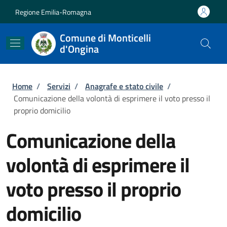
Salta al contenuto principale
Skip to footer content
Regione Emilia-Romagna
Comune di Monticelli
d'Ongina
Briciole di pane
Home
/
Servizi
/
Anagrafe e stato civile
/
Comunicazione della volontà di esprimere il voto presso il
proprio domicilio
Comunicazione della
volontà di esprimere il
voto presso il proprio
domicilio