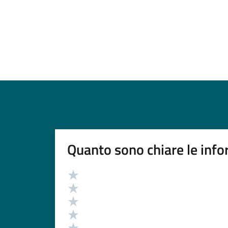
Quanto sono chiare le info
Valutazione
Valuta 5 stelle su 5
Valuta 4 stelle su 5
Valuta 3 stelle su 5
Valuta 2 stelle su 5
Valuta 1 stelle su 5