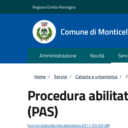
Salta al contenuto principale
Skip to footer content
Regione Emilia-Romagna
Comune di Monticell
Amministrazione
Novità
Serv
Briciole di pane
Home
/
Servizi
/
Catasto e urbanistica
/
P
Procedura abilitat
(PAS)
(
urn:nir:stato:decreto.legislativo:2011-03-03;28
)