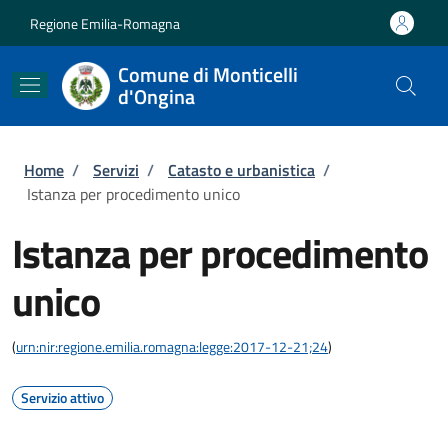
Salta al contenuto principale
Skip to footer content
Regione Emilia-Romagna
Comune di Monticelli
d'Ongina
Briciole di pane
Home
/
Servizi
/
Catasto e urbanistica
/
Istanza per procedimento unico
Istanza per procedimento
unico
(
urn:nir:regione.emilia.romagna:legge:2017-12-21;24
)
Servizio attivo