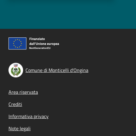
Comune di Monticelli d'Ongina
Footer menu
Area riservata
Crediti
Informativa privacy
Note legali