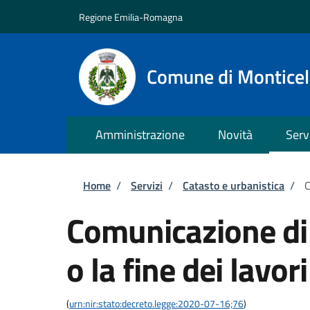
Salta al contenuto principale
Skip to footer content
Regione Emilia-Romagna
Comune di Monticell
Amministrazione
Novità
Serv
Briciole di pane
Home
/
Servizi
/
Catasto e urbanistica
/
C
Comunicazione di 
o la fine dei lavori
(
urn:nir:stato:decreto.legge:2020-07-16;76
)