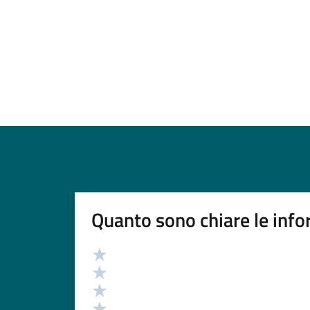
Quanto sono chiare le info
Valutazione
Valuta 5 stelle su 5
Valuta 4 stelle su 5
Valuta 3 stelle su 5
Valuta 2 stelle su 5