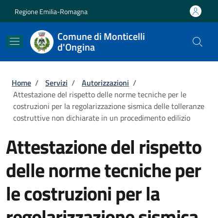
Salta al contenuto principale
Skip to footer content
Regione Emilia-Romagna
Comune di Monticelli
d'Ongina
Briciole di pane
Home
/
Servizi
/
Autorizzazioni
/
Attestazione del rispetto delle norme tecniche per le
costruzioni per la regolarizzazione sismica delle tolleranze
costruttive non dichiarate in un procedimento edilizio
Attestazione del rispetto
delle norme tecniche per
le costruzioni per la
regolarizzazione sismica