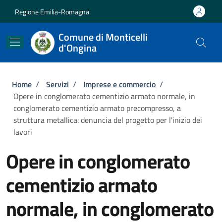
Salta al contenuto principale
Skip to footer content
Regione Emilia-Romagna
Comune di Monticelli
d'Ongina
Briciole di pane
Home
/
Servizi
/
Imprese e commercio
/
Opere in conglomerato cementizio armato normale, in
conglomerato cementizio armato precompresso, a
struttura metallica: denuncia del progetto per l'inizio dei
lavori
Opere in conglomerato
cementizio armato
normale, in conglomerato