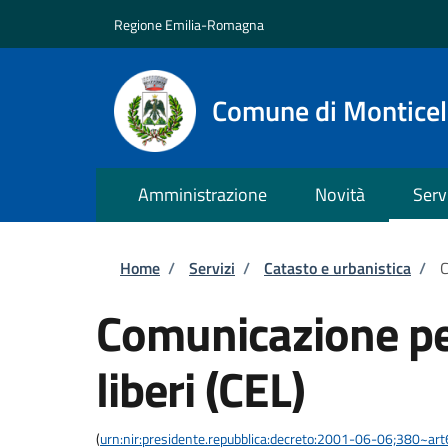
Salta al contenuto principale
Skip to footer content
Regione Emilia-Romagna
Comune di Monticell
Amministrazione
Novità
Serv
Briciole di pane
Home
/
Servizi
/
Catasto e urbanistica
/
C
Comunicazione per 
liberi (CEL)
(
urn:nir:presidente.repubblica:decreto:2001-06-06;380~art