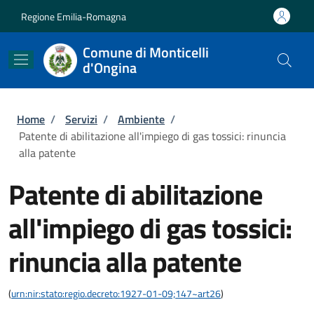
Salta al contenuto principale
Skip to footer content
Regione Emilia-Romagna
Comune di Monticelli
d'Ongina
Briciole di pane
Home
/
Servizi
/
Ambiente
/
Patente di abilitazione all'impiego di gas tossici: rinuncia
alla patente
Patente di abilitazione
all'impiego di gas tossici:
rinuncia alla patente
(
urn:nir:stato:regio.decreto:1927-01-09;147~art26
)