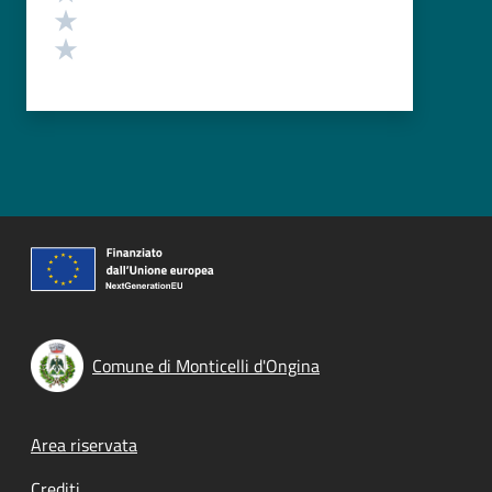
Valuta 2 stelle su 5
Valuta 1 stelle su 5
Comune di Monticelli d'Ongina
Footer menu
Area riservata
Crediti