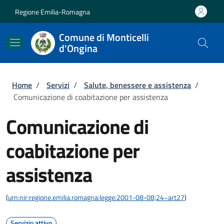
Salta al contenuto principale
Skip to footer content
Regione Emilia-Romagna
Comune di Monticelli
d'Ongina
Briciole di pane
Home
/
Servizi
/
Salute, benessere e assistenza
/
Comunicazione di coabitazione per assistenza
Comunicazione di
coabitazione per
assistenza
(
urn:nir:regione.emilia.romagna:legge:2001-08-08;24~art27
)
Servizio attivo