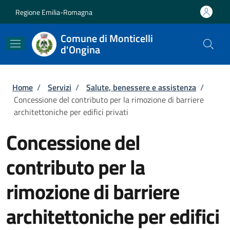
Salta al contenuto principale
Skip to footer content
Regione Emilia-Romagna
Comune di Monticelli
d'Ongina
Briciole di pane
Home
/
Servizi
/
Salute, benessere e assistenza
/
Concessione del contributo per la rimozione di barriere
architettoniche per edifici privati
Concessione del
contributo per la
rimozione di barriere
architettoniche per edifici