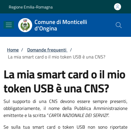
Salta al contenuto principale
Skip to footer content
Regione Emilia-Romagna
Comune di Monticelli
d'Ongina
Briciole di pane
Home
/
Domande frequenti
/
La mia smart card o il mio token USB è una CNS?
La mia smart card o il mio
token USB è una CNS?
Sul supporto di una CNS devono essere sempre presenti,
obbligatoriamente, il nome della Pubblica Amministrazione
emittente e la scritta “
CARTA NAZIONALE DEI SERVIZI
”.
Se sulla tua smart card o token USB non sono riportate