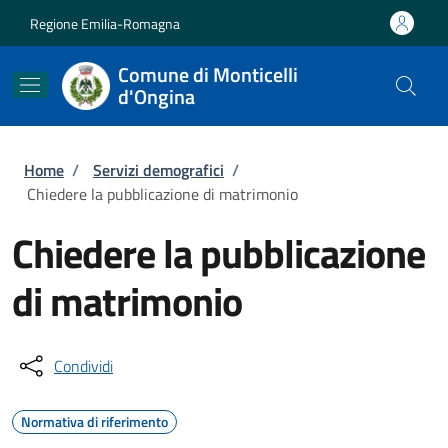
Salta al contenuto principale
Skip to footer content
Regione Emilia-Romagna
Comune di Monticelli
d'Ongina
Briciole di pane
Home
/
Servizi demografici
/
Chiedere la pubblicazione di matrimonio
Chiedere la pubblicazione
di matrimonio
Condividi
Normativa di riferimento