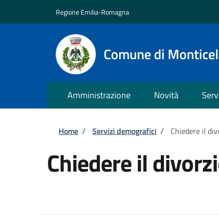
Salta al contenuto principale
Skip to footer content
Regione Emilia-Romagna
Comune di Monticell
Amministrazione
Novità
Serv
Briciole di pane
Home
/
Servizi demografici
/
Chiedere il div
Chiedere il divorz