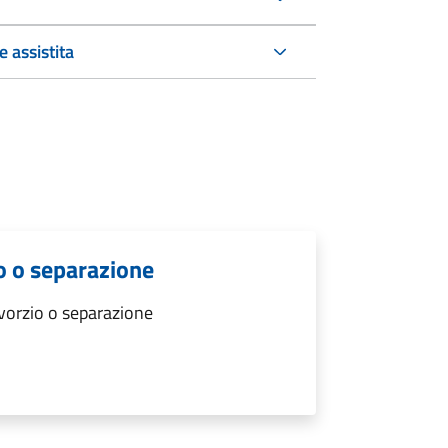
 assistita
o o separazione
vorzio o separazione