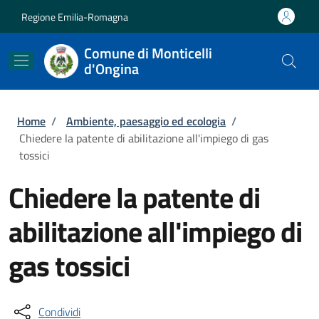
Salta al contenuto principale
Skip to footer content
Regione Emilia-Romagna
Comune di Monticelli
d'Ongina
Briciole di pane
Home
/
Ambiente, paesaggio ed ecologia
/
Chiedere la patente di abilitazione all'impiego di gas
tossici
Chiedere la patente di
abilitazione all'impiego di
gas tossici
Condividi