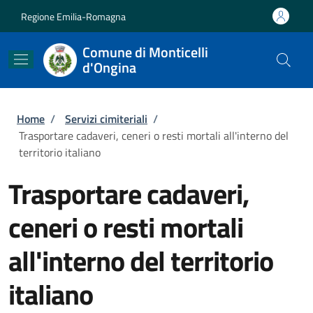
Salta al contenuto principale
Skip to footer content
Regione Emilia-Romagna
Comune di Monticelli
d'Ongina
Briciole di pane
Home
/
Servizi cimiteriali
/
Trasportare cadaveri, ceneri o resti mortali all'interno del
territorio italiano
Trasportare cadaveri,
ceneri o resti mortali
all'interno del territorio
italiano